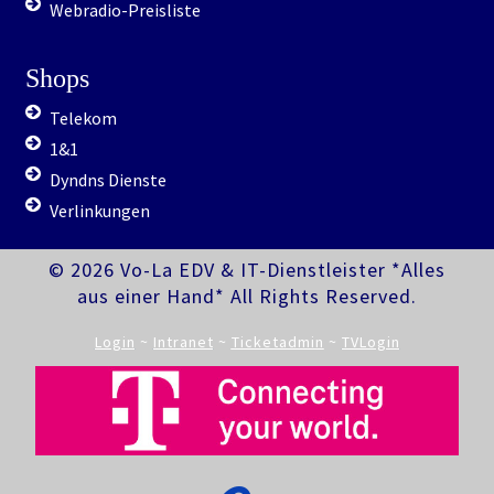
Webradio-Preisliste
Shops
Telekom
1&1
Dyndns Dienste
Verlinkungen
© 2026 Vo-La EDV & IT-Dienstleister *Alles
aus einer Hand* All Rights Reserved.
Login
~
Intranet
~
Ticketadmin
~
TVLogin