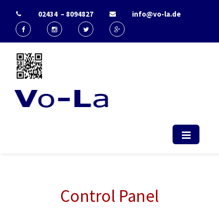
02434 – 8094827
info@vo-la.de
Start - Vo-La
EDV Berater & IT-Dienstleister Radio
(computerservice, duesseldorf,
telekommunikation, it, support)
Control Panel