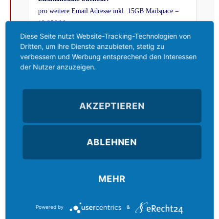
pro weitere Email Adresse inkl. 15GB Mailspace =
12,95€/Mon.
Diese Seite nutzt Website-Tracking-Technologien von
mehr Mailspace pro GB = 2,95€
Dritten, um ihre Dienste anzubieten, stetig zu
verbessern und Werbung entsprechend den Interessen
der Nutzer anzuzeigen.
Webpaket 4*
4 Domains .de & .eu & .com & .info – 10
Subdomains
30 GB Webspace – 14 Datenbanken –
18
GB
AKZEPTIEREN
Mailspace
30 Email-Adressen – Traffic & Backup inkl.
ABLEHNEN
einmalige Einrichtung: 39,95 €
Gesamt: 39,95 €/Mon.
Laufzeit: unbegrenzt (mind. 12 Monate)
MEHR
Zusatzmodule buchbar:
pro weitere Email Adresse inkl. 18GB Mailspace =
14,95€/Mon.
Powered by
&
mehr Mailspace pro GB = 2,95€