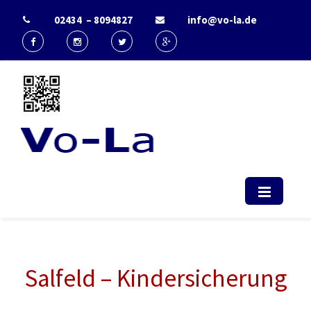
02434 – 8094827
info@vo-la.de
Start - Vo-La
EDV Berater & IT-Dienstleister Radio
(computerservice, duesseldorf,
telekommunikation, it, support)
Salfeld – Kindersicherung