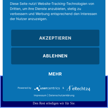
Diese Seite nutzt Website-Tracking-Technologien von
Zeitlimits Gruppen für Apps
Dritten, um ihre Dienste anzubieten, stetig zu
Verlängerung für Gerätelimit
verbessern und Werbung entsprechend den Interessen
Web Filter nach Kategorien und Alter
der Nutzer anzuzeigen.
Web Filter eigene Blacklist/Whitelist
Web Filter Freigabewunsch mit Benachrichtigung
AKZEPTIEREN
E-Mail Report pro Tag/Woche und Freigabewunsch
Standort-Abfrage bei aktivierter GPS Freigabe
Für alle aktuellen Android Versionen
ABLEHNEN
MEHR
Vo-La ist für Sie da und hilft Ihnen sowohl bei der
Beschaffung als auch Einrichtung dieser Software.
Powered by
&
Schicken Sie uns einfach eine
Nachricht
oder rufen Sie an (Tel:
02434
Impressum
|
Datenschutzerklärung
– 8
09 482 7
).
Den Rest erledigen wir für Sie.