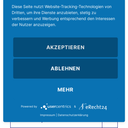
Viren / Trojaner Entfernung
ab
Diese Seite nutzt Website-Tracking-Technologien von
65 €
Dritten, um ihre Dienste anzubieten, stetig zu
zzgl.
verbessern und Werbung entsprechend den Interessen
Mwst.
der Nutzer anzuzeigen.
Software Installation und Konfiguration
ab
45 €
AKZEPTIEREN
zzgl.
Mwst.
Betriebssystem-Installation & Router
75 €
ABLEHNEN
Konfiguration
zzgl.
(inkl. Treiber, Updates und Systemcheck)
Mwst.
MEHR
Professionelle Datenrettung von
ab
beschädigten Festplatten,
150
Computersystemen, Servern oder defekter
€
Powered by
&
Hardware
zzgl.
(Leistungsumfang abhängig vom
Impressum
|
Datenschutzerklärung
Mwst.
Datenvolumen)