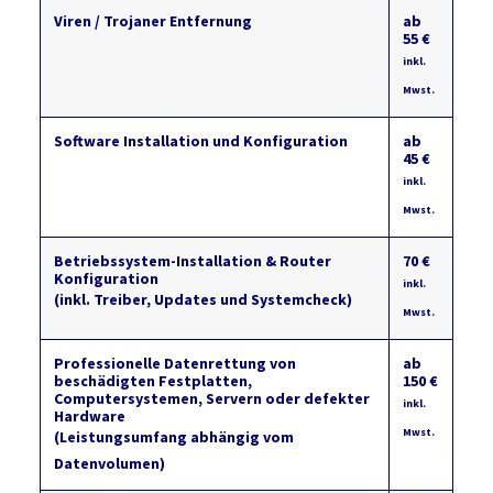
Viren / Trojaner Entfernung
ab
55 €
inkl.
Mwst.
Software Installation und Konfiguration
ab
45 €
inkl.
Mwst.
Betriebssystem-Installation & Router
70 €
Konfiguration
inkl.
(inkl. Treiber, Updates und Systemcheck)
Mwst.
Professionelle Datenrettung von
ab
beschädigten Festplatten,
150 €
Computersystemen, Servern oder defekter
inkl.
Hardware
Mwst.
(Leistungsumfang abhängig vom
Datenvolumen)