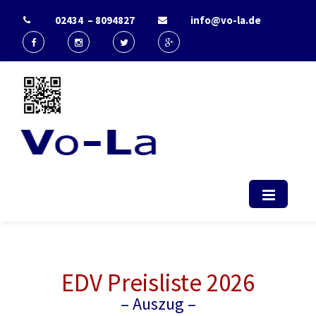
02434 – 8094827
info@vo-la.de
Start - Vo-La
EDV Berater & IT-Dienstleister Radio
(computerservice, duesseldorf,
telekommunikation, it, support)
EDV Preisliste 2026
– Auszug –