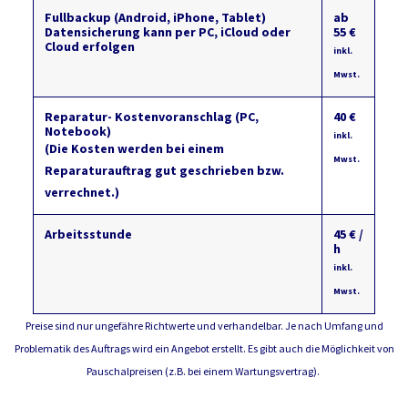
Fullbackup (Android, iPhone, Tablet)
ab
Datensicherung kann per PC, iCloud oder
55 €
Cloud erfolgen
inkl.
Mwst.
Reparatur- Kostenvoranschlag (PC,
40 €
Notebook)
inkl.
(Die Kosten werden bei einem
Mwst.
Reparaturauftrag gut geschrieben bzw.
verrechnet.)
Arbeitsstunde
45 € /
h
inkl.
Mwst.
Preise sind nur ungefähre Richtwerte und verhandelbar. Je nach Umfang und
Problematik des Auftrags wird ein Angebot erstellt. Es gibt auch die Möglichkeit von
Pauschalpreisen (z.B. bei einem Wartungsvertrag).