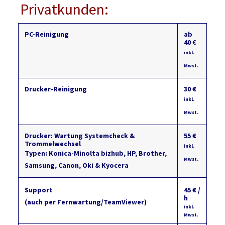
Privatkunden:
PC-Reinigung
ab
40 €
inkl.
Mwst.
Drucker-Reinigung
30 €
inkl.
Mwst.
Drucker: Wartung Systemcheck &
55 €
Trommelwechsel
inkl.
Typen: Konica-Minolta bizhub, HP, Brother,
Mwst.
Samsung, Canon, Oki & Kyocera
Support
45 € /
h
(auch per Fernwartung/TeamViewer)
inkl.
Mwst.