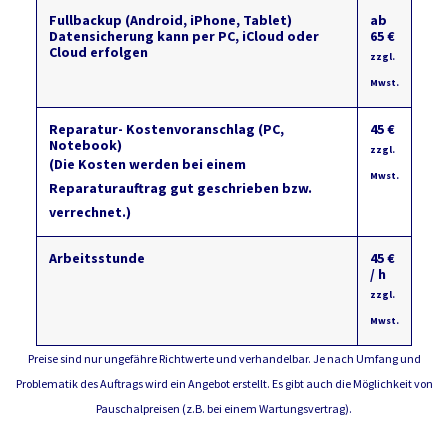
Fullbackup (Android, iPhone, Tablet)
ab
Datensicherung kann per PC, iCloud oder
65 €
Cloud erfolgen
zzgl.
Mwst.
Reparatur- Kostenvoranschlag (PC,
45 €
Notebook)
zzgl.
(Die Kosten werden bei einem
Mwst.
Reparaturauftrag gut geschrieben bzw.
verrechnet.)
Arbeitsstunde
45 €
/ h
zzgl.
Mwst.
Preise sind nur ungefähre Richtwerte und verhandelbar. Je nach Umfang und
Problematik des Auftrags wird ein Angebot erstellt. Es gibt auch die Möglichkeit von
Pauschalpreisen (z.B. bei einem Wartungsvertrag).