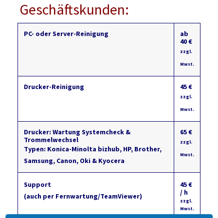
Geschäftskunden:
PC- oder Server-Reinigung
ab
40 €
zzgl.
Mwst.
Drucker-Reinigung
45 €
zzgl.
Mwst.
Drucker: Wartung Systemcheck &
65 €
Trommelwechsel
zzgl.
Typen: Konica-Minolta bizhub, HP, Brother,
Mwst.
Samsung, Canon, Oki & Kyocera
Support
45 €
/ h
(auch per Fernwartung/TeamViewer)
zzgl.
Mwst.