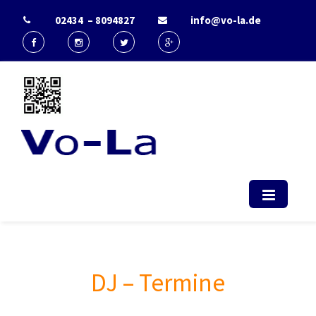
02434 – 8094827
info@vo-la.de
Start - Vo-La
EDV Berater & IT-Dienstleister Radio
(computerservice, duesseldorf,
telekommunikation, it, support)
DJ – Termine