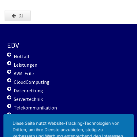
DJ
EDV
Notfall
Leistungen
AVM-Fritz
CloudComputing
Datenrettung
Servertechnik
Telekommunikation
WLan / DLan
Diese Seite nutzt Website-Tracking-Technologien von
Preisliste
Dritten, um ihre Dienste anzubieten, stetig zu
verbessern und Werbung entsprechend den Interessen