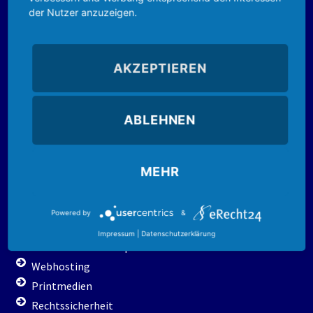
der Nutzer anzuzeigen.
Sicherheit
Virenscanner
Malwarebytes
AKZEPTIEREN
Acronis Backup
Kindersicherung
Virus-Website-Scanner
ABLEHNEN
Videoüberwachung
Videotürklingel
MEHR
Webdesign
Powered by
&
Referenzen
Impressum
|
Datenschutzerklärung
Webseite – Webshop
Webhosting
Printmedien
Rechtssicherheit