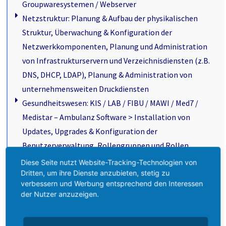
Groupwaresystemen / Webserver
Netzstruktur: Planung & Aufbau der physikalischen
Struktur, Überwachung & Konfiguration der
Netzwerkkomponenten, Planung und Administration
von Infrastrukturservern und Verzeichnisdiensten (z.B.
DNS, DHCP, LDAP), Planung & Administration von
unternehmensweiten Druckdiensten
Gesundheitswesen: KIS / LAB / FIBU / MAWI / Med7 /
Medistar – Ambulanz Software > Installation von
Updates, Upgrades & Konfiguration der
Benutzerverwaltung, Rollengruppen und Rollen
VMware Installation & Konfiguration (Server &
Diese Seite nutzt Website-Tracking-Technologien von
Dritten, um ihre Dienste anzubieten, stetig zu
Workstation)
verbessern und Werbung entsprechend den Interessen
Installation von Video- & Audio-
der Nutzer anzuzeigen.
Überwachungssystemen (Innen- & Aussenbereiche)
WLAN Ausleuchtung und Messung der Verfügbarkeit