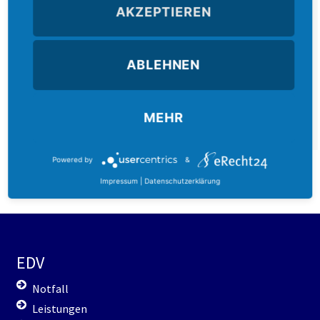
(Innen- & Aussenbereiche)
AKZEPTIEREN
WLAN-Konzepterstellung, Installation und
Konfiguration der gesamten Hardware inkl. Errichtung
ABLEHNEN
der Hotspots für Mitarbeiter, Gäste oder Kunden
SmartHome Hardware Installation, Konfiguration &
Integration
MEHR
u.v.m.
Powered by
&
Impressum
|
Datenschutzerklärung
EDV
EDV
Notfall
Leistungen