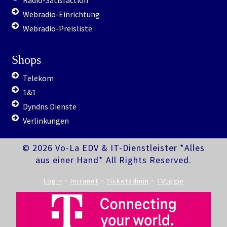
Webradio-Einrichtung
Webradio-Preisliste
Shops
Telekom
1&1
Dyndns Dienste
Verlinkungen
© 2026 Vo-La EDV & IT-Dienstleister *Alles
aus einer Hand* All Rights Reserved.
Login
~
Intranet
~
Ticketadmin
~
TVLogin