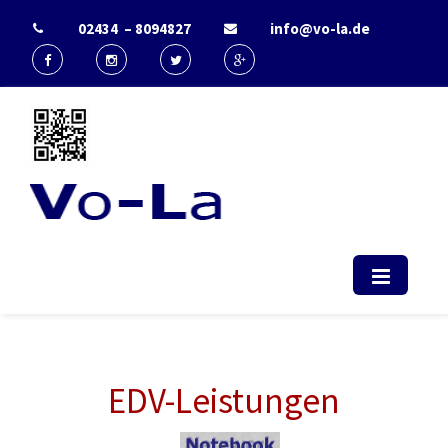
02434 – 8094827
info@vo-la.de
Start - Vo-La
EDV Berater & IT-Dienstleister Radio
(computerservice, duesseldorf,
telekommunikation, it, support)
EDV-Leistungen