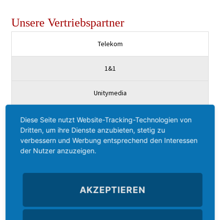
Unsere Vertriebspartner
Telekom
1&1
Unitymedia
SkyDSL
Diese Seite nutzt Website-Tracking-Technologien von
Dritten, um ihre Dienste anzubieten, stetig zu
verbessern und Werbung entsprechend den Interessen
Peoplefone
der Nutzer anzuzeigen.
Placetel
AKZEPTIEREN
Sipgate Team
Sipgate Trunking