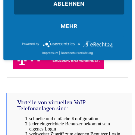
ABLEHNEN
1&1
– Provider für die passenden Bandbreiten von 16-100
MBit/s
MEHR
zum Shop:
Powered by
&
Impressum
|
Datenschutzerklärung
Vorteile von virtuellen VoIP
Telefonanlagen sind:
schnelle und einfache Konfiguration
jeder eingerichtete Benutzer bekommt sein
eigenes Login
weltweiter Zugriff zum eigenen Benutzer Login
mehr als 2 Sprachkanäle, richtet sich nach der