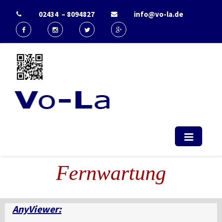
02434 – 8094827
info@vo-la.de
Start - Vo-La
EDV Berater & IT-Dienstleister Radio
(computerservice, duesseldorf,
telekommunikation, it, support)
Fernwartung
AnyViewer: