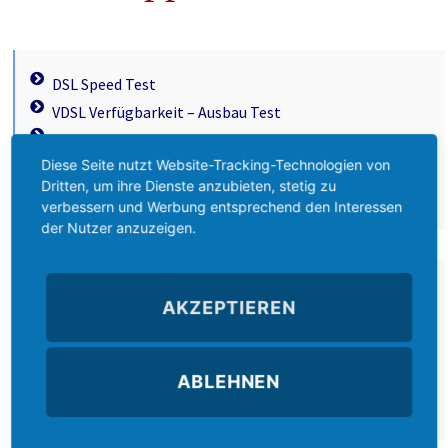
DSL Speed Test
VDSL Verfügbarkeit – Ausbau Test
DSL & VDSL Verfügbarkeit
Diese Seite nutzt Website-Tracking-Technologien von
Cyberangriffe Live-Ticker
Dritten, um ihre Dienste anzubieten, stetig zu
DNS Tools
verbessern und Werbung entsprechend den Interessen
der Nutzer anzuzeigen.
TCP Portscanner
AKZEPTIEREN
OPEN Port Test
Download PortScan
Download SMTP Tool
ABLEHNEN
DynDNS Home Login