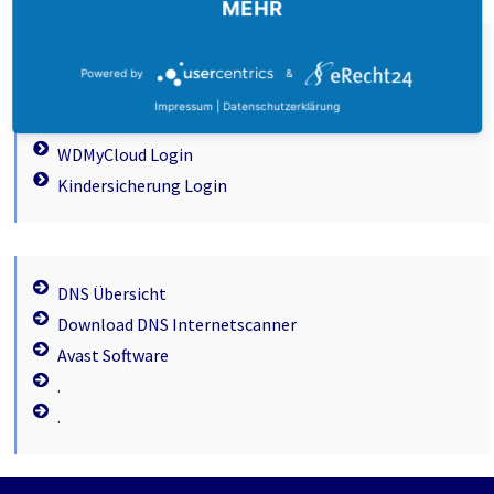
MEHR
SMTP Online Test
Powered by
&
SMTP Serverliste
Impressum
|
Datenschutzerklärung
Profiseller Login 1&1
WDMyCloud Login
Kindersicherung Login
DNS Übersicht
Download DNS Internetscanner
Avast Software
.
.