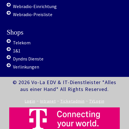
Webradio-Einrichtung
Webradio-Preisliste
Shops
Telekom
1&1
Dyndns Dienste
Verlinkungen
© 2026 Vo-La EDV & IT-Dienstleister *Alles
aus einer Hand* All Rights Reserved.
Login
~
Intranet
~
Ticketadmin
~
TVLogin