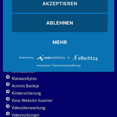
AVM-Fritz
AKZEPTIEREN
CloudComputing
Datenrettung
ABLEHNEN
Servertechnik
Telekommunikation
WLan / DLan
MEHR
Preisliste
Powered by
&
Sicherheit
Impressum
|
Datenschutzerklärung
Virenscanner
Malwarebytes
Acronis Backup
Kindersicherung
Virus-Website-Scanner
Videoüberwachung
Videotürklingel