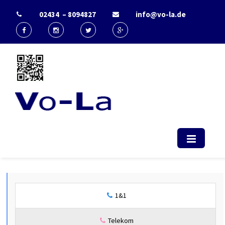
02434 – 8094827
info@vo-la.de
Start - Vo-La
EDV Berater & IT-Dienstleister Radio
(computerservice, duesseldorf,
telekommunikation, it, support)
1&1
Telekom