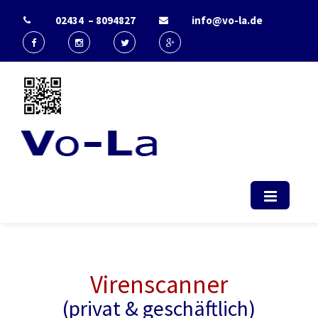
02434 – 8094827
info@vo-la.de
Start - Vo-La
EDV Berater & IT-Dienstleister Radio
(computerservice, duesseldorf,
telekommunikation, it, support)
Virenscanner
(privat & geschäftlich)