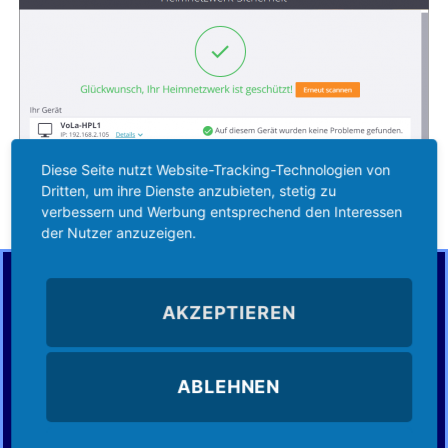
Diese Seite nutzt Website-Tracking-Technologien von
Dritten, um ihre Dienste anzubieten, stetig zu
verbessern und Werbung entsprechend den Interessen
der Nutzer anzuzeigen.
Alle Avast-Sicherheitsprodukte enthalten Home Network
Security. Starten Sie einfach per Klick einen Scan, und Home
AKZEPTIEREN
Network Security sagt Ihnen, ob ein Problem vorliegt bzw.
wie es zu beheben ist.
Sie können alle Avast-Lizenzen bei uns kaufen und gleichzeitig
ABLEHNEN
von unserem Support profitieren. Nutzen Sie alle Vorteile von
Vo-La. Von der Beratung bis zum Kauf und darüber hinaus,
sind Sie bei uns bestens aufgehoben.