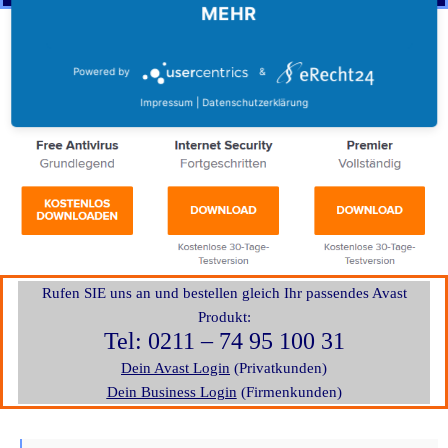
MEHR
Die 30 Tage Testversionen können Sie direkt hier
herunterladen (downloaden):
Powered by
&
Impressum
|
Datenschutzerklärung
Rufen SIE uns an und bestellen gleich Ihr passendes Avast
Produkt:
Tel:
0211 – 74 95 100 31
Dein Avast Login
(Privatkunden)
Dein Business Login
(Firmenkunden)