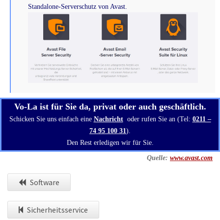
Standalone-Serverschutz von Avast.
Vo-La ist für Sie da, privat oder auch geschäftlich.
Schicken Sie uns einfach eine
Nachricht
oder rufen Sie an (Tel:
0211 –
74 95 100 31
).
Den Rest erledigen wir für Sie.
Quelle:
www.avast.com
Software
Sicherheitsservice